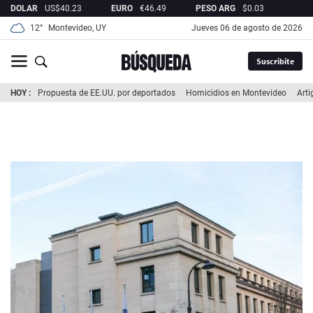
DOLAR
US$
40.23
EURO
€
46.49
PESO ARG
$
0.03
REA
12°
Montevideo, UY
jueves 06 de agosto de 2026
Suscribite
HOY
Propuesta de EE.UU. por deportados
Homicidios en Montevideo
Arti