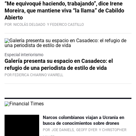
“Me equivoqué haciendo, trabajando”, dice Irene
Moreira, que mantiene viva “la llama” de Cabildo
Abierto
POR
NICOLÁS DELGADO
Y FEDERICO CASTILLO
Especial interiorismo
Galería presenta su espacio en Casadeco: el
refugio de una periodista de estilo de vida
POR FEDERICA CHIARINO VANRELL
Narcos colombianos viajan a Ucrania en
busca de conocimientos sobre drones
POR
JOE DANIELS,
GEOFF DYER
Y CHRISTOPHER