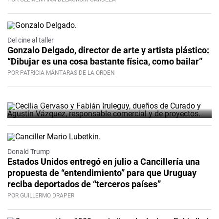
Del cine al taller
Curado, un espacio en Ciudad
Gonzalo Delgado, director de arte y artista plástico:
“Dibujar es una cosa bastante física, como bailar”
Vieja que acompaña el ritmo de
POR PATRICIA MÁNTARAS DE LA ORDEN
las cosas
POR MARTINA PÉREZ BARRIOLA
Donald Trump
Estados Unidos entregó en julio a Cancillería una
propuesta de “entendimiento” para que Uruguay
reciba deportados de “terceros países”
POR GUILLERMO DRAPER