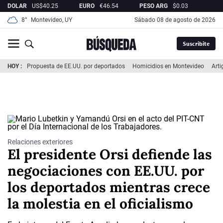
DOLAR
US$
40.25
EURO
€
46.54
PESO ARG
$
0.03
REA
8°
Montevideo, UY
sábado 08 de agosto de 2026
Suscribite
HOY
Propuesta de EE.UU. por deportados
Homicidios en Montevideo
Arti
Relaciones exteriores
El presidente Orsi defiende las
negociaciones con EE.UU. por
los deportados mientras crece
la molestia en el oficialismo