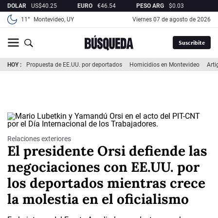
DOLAR
US$
40.25
EURO
€
46.54
PESO ARG
$
0.03
REA
11°
Montevideo, UY
viernes 07 de agosto de 2026
Suscribite
HOY
Propuesta de EE.UU. por deportados
Homicidios en Montevideo
Arti
Relaciones exteriores
El presidente Orsi defiende las
negociaciones con EE.UU. por
los deportados mientras crece
la molestia en el oficialismo