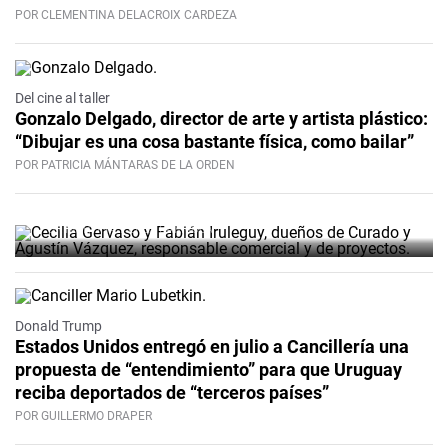
POR CLEMENTINA DELACROIX CARDEZA
Del cine al taller
Curado, un espacio en Ciudad
Gonzalo Delgado, director de arte y artista plástico:
“Dibujar es una cosa bastante física, como bailar”
Vieja que acompaña el ritmo de
POR PATRICIA MÁNTARAS DE LA ORDEN
las cosas
POR MARTINA PÉREZ BARRIOLA
Donald Trump
Estados Unidos entregó en julio a Cancillería una
propuesta de “entendimiento” para que Uruguay
reciba deportados de “terceros países”
POR GUILLERMO DRAPER