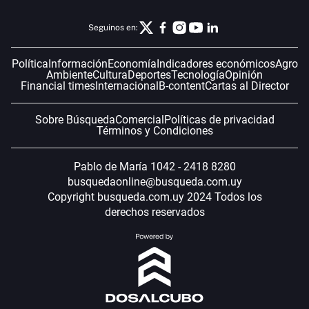
Seguinos en:
Política
Información
Economía
Indicadores económicos
Agro
Ambiente
Cultura
Deportes
Tecnología
Opinión
Financial times
Internacional
B-content
Cartas al Director
Sobre Búsqueda
Comercial
Políticas de privacidad
Términos y Condiciones
Pablo de María 1042 - 2418 8280
busquedaonline@busqueda.com.uy
Copyright busqueda.com.uy 2024 Todos los
derechos reservados