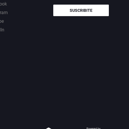
ook
SUSCRIBITE
gram
be
dIn