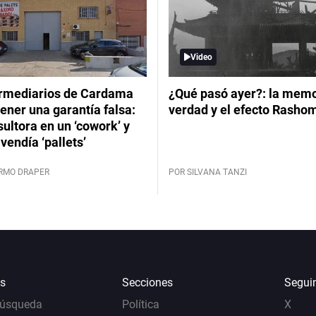
Video
ermediarios de Cardama
¿Qué pasó ayer?: la memor
ener una garantía falsa:
verdad y el efecto Rasho
ultora en un ‘cowork’ y
vendía ‘pallets’
ERMO DRAPER
POR SILVANA TANZI
s
Secciones
Segui
Búsqueda
Política
X