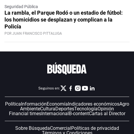
Seguridad Pública
La rambla, el Parque Rodó o un estadio de fútbol:
los homicidios se desplazan y complican a la
Policía
POR JUAN FRANCISCO PITTALUGA
Seguinos en:
Política
Información
Economía
Indicadores económicos
Agro
Ambiente
Cultura
Deportes
Tecnología
Opinión
Financial times
Internacional
B-content
Cartas al Director
Sobre Búsqueda
Comercial
Políticas de privacidad
Términos y Condiciones