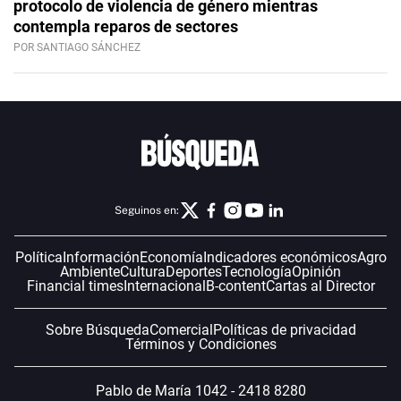
protocolo de violencia de género mientras
contempla reparos de sectores
POR SANTIAGO SÁNCHEZ
Seguinos en:
Política
Información
Economía
Indicadores económicos
Agro
Ambiente
Cultura
Deportes
Tecnología
Opinión
Financial times
Internacional
B-content
Cartas al Director
Sobre Búsqueda
Comercial
Políticas de privacidad
Términos y Condiciones
Pablo de María 1042 - 2418 8280