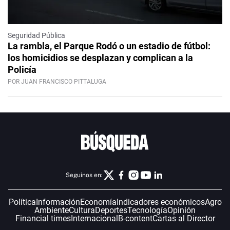
Seguridad Pública
La rambla, el Parque Rodó o un estadio de fútbol:
los homicidios se desplazan y complican a la
Policía
POR JUAN FRANCISCO PITTALUGA
Seguinos en:
Política
Información
Economía
Indicadores económicos
Agro
Ambiente
Cultura
Deportes
Tecnología
Opinión
Financial times
Internacional
B-content
Cartas al Director