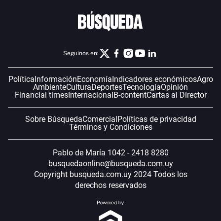
Seguinos en:
Política
Información
Economía
Indicadores económicos
Agro
Ambiente
Cultura
Deportes
Tecnología
Opinión
Financial times
Internacional
B-content
Cartas al Director
Sobre Búsqueda
Comercial
Políticas de privacidad
Términos y Condiciones
Pablo de María 1042 - 2418 8280
busquedaonline@busqueda.com.uy
Copyright busqueda.com.uy 2024 Todos los
derechos reservados