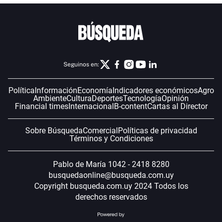
Seguinos en:
Política
Información
Economía
Indicadores económicos
Agro
Ambiente
Cultura
Deportes
Tecnología
Opinión
Financial times
Internacional
B-content
Cartas al Director
Sobre Búsqueda
Comercial
Políticas de privacidad
Términos y Condiciones
Pablo de María 1042 - 2418 8280
busquedaonline@busqueda.com.uy
Copyright busqueda.com.uy 2024 Todos los
derechos reservados