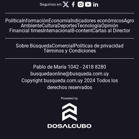
Seguinos en:
Política
Información
Economía
Indicadores económicos
Agro
Ambiente
Cultura
Deportes
Tecnología
Opinión
Financial times
Internacional
B-content
Cartas al Director
Sobre Búsqueda
Comercial
Políticas de privacidad
Términos y Condiciones
Pablo de María 1042 - 2418 8280
busquedaonline@busqueda.com.uy
Copyright busqueda.com.uy 2024 Todos los
derechos reservados