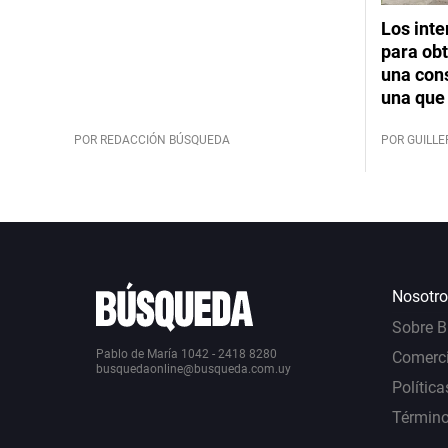
Los int
para obt
una cons
una que 
POR REDACCIÓN BÚSQUEDA
POR GUILL
Nosotro
Sobre 
Pablo de María 1042 - 2418 8280
Comerci
busquedaonline@busqueda.com.uy
Política
Término