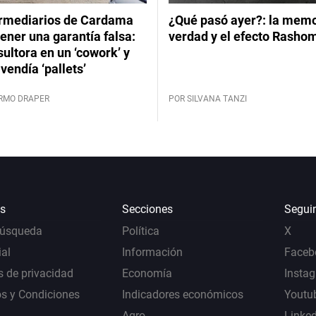
ermediarios de Cardama
¿Qué pasó ayer?: la memor
ener una garantía falsa:
verdad y el efecto Rasho
ultora en un ‘cowork’ y
vendía ‘pallets’
ERMO DRAPER
POR SILVANA TANZI
s
Secciones
Segui
Búsqueda
Política
X
al
Información
Faceb
s de privacidad
Economía
Insta
s y Condiciones
Indicadores económicos
Youtu
Agro
Linke