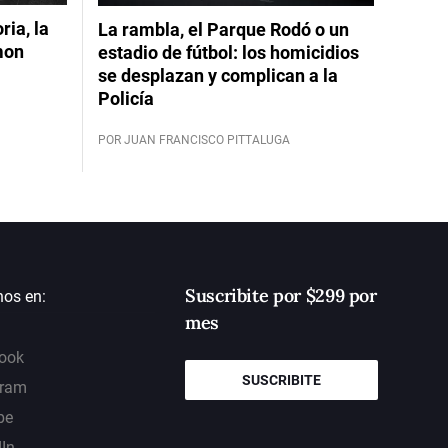
ia, la
La rambla, el Parque Rodó o un
mon
estadio de fútbol: los homicidios
se desplazan y complican a la
Policía
POR JUAN FRANCISCO PITTALUGA
Suscribite por $299 por
nos en:
mes
ook
SUSCRIBITE
gram
be
dIn