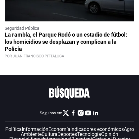
Seguridad Pública
La rambla, el Parque Rodó o un estadio de fútbol:
los homicidios se desplazan y complican a la
Policía
POR JUAN FRANCISCO PITTALUGA
Seguinos en:
Política
Información
Economía
Indicadores económicos
Agro
Ambiente
Cultura
Deportes
Tecnología
Opinión