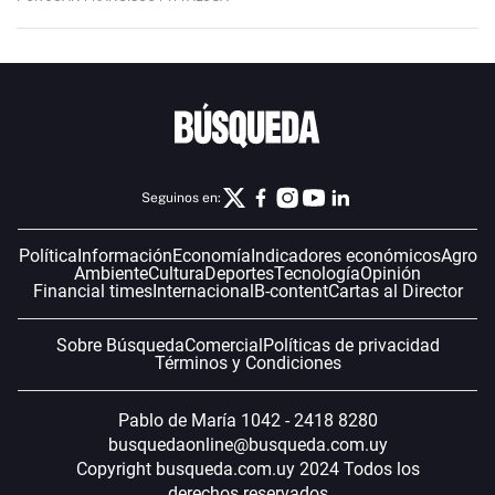
Seguinos en:
Política
Información
Economía
Indicadores económicos
Agro
Ambiente
Cultura
Deportes
Tecnología
Opinión
Financial times
Internacional
B-content
Cartas al Director
Sobre Búsqueda
Comercial
Políticas de privacidad
Términos y Condiciones
Pablo de María 1042 - 2418 8280
busquedaonline@busqueda.com.uy
Copyright busqueda.com.uy 2024 Todos los
derechos reservados