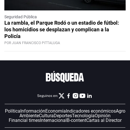
Seguridad Pública
La rambla, el Parque Rodó o un estadio de fútbol:
los homicidios se desplazan y complican a la
Policía
POR JUAN FRANCISCO PITTALUGA
Seguinos en:
Política
Información
Economía
Indicadores económicos
Agro
Ambiente
Cultura
Deportes
Tecnología
Opinión
Financial times
Internacional
B-content
Cartas al Director