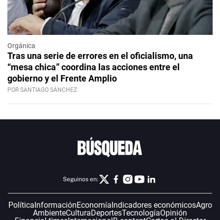
Orgánica
Tras una serie de errores en el oficialismo, una
“mesa chica” coordina las acciones entre el
gobierno y el Frente Amplio
POR SANTIAGO SÁNCHEZ
Seguinos en:
Política
Información
Economía
Indicadores económicos
Agro
Ambiente
Cultura
Deportes
Tecnología
Opinión