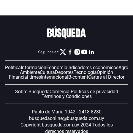
Seguinos en:
Política
Información
Economía
Indicadores económicos
Agro
Ambiente
Cultura
Deportes
Tecnología
Opinión
Financial times
Internacional
B-content
Cartas al Director
Sobre Búsqueda
Comercial
Políticas de privacidad
Términos y Condiciones
Pablo de María 1042 - 2418 8280
busquedaonline@busqueda.com.uy
Copyright busqueda.com.uy 2024 Todos los
derechos reservados