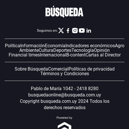
Seguinos en:
Política
Información
Economía
Indicadores económicos
Agro
Ambiente
Cultura
Deportes
Tecnología
Opinión
Financial times
Internacional
B-content
Cartas al Director
Sobre Búsqueda
Comercial
Políticas de privacidad
Términos y Condiciones
Pablo de María 1042 - 2418 8280
busquedaonline@busqueda.com.uy
Copyright busqueda.com.uy 2024 Todos los
derechos reservados