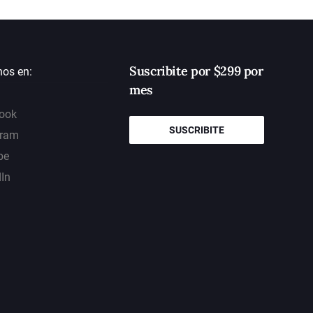
Suscribite por $299 por
nos en:
mes
ook
SUSCRIBITE
gram
be
dIn