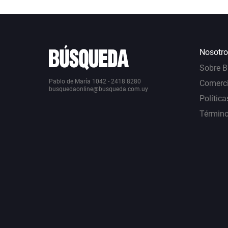
Nosotro
Sobre 
Pablo de María 1042 - 2418 8280
Comerci
busquedaonline@busqueda.com.uy
Política
Término