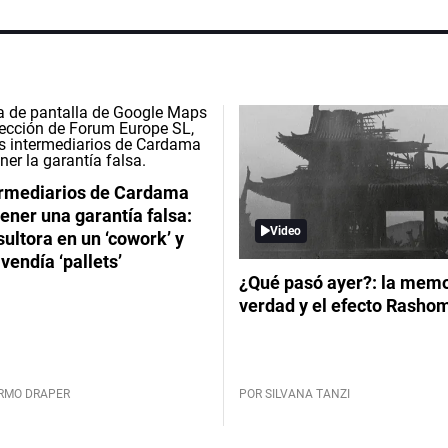
ermediarios de Cardama
ener una garantía falsa:
Video
ultora en un ‘cowork’ y
vendía ‘pallets’
¿Qué pasó ayer?: la memor
verdad y el efecto Rasho
ERMO DRAPER
POR SILVANA TANZI