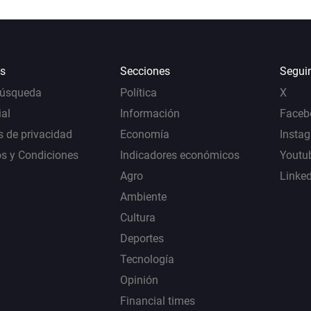
s
Secciones
Segui
Búsqueda
Política
X
al
Información
Faceb
s de privacidad
Economía
Insta
s y Condiciones
Indicadores económicos
Youtu
Agro
Linke
Ambiente
Cultura
Deportes
Tecnología
Opinión
Financial times