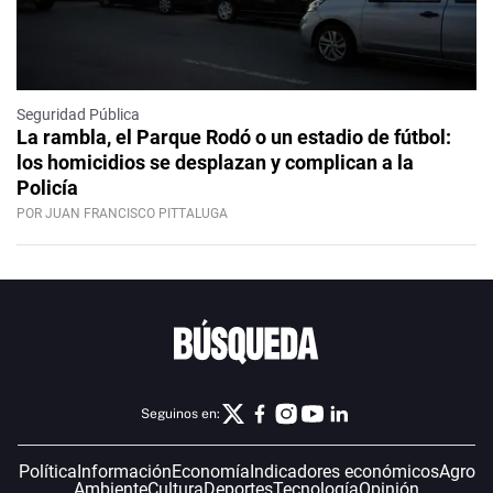
Seguridad Pública
La rambla, el Parque Rodó o un estadio de fútbol:
los homicidios se desplazan y complican a la
Policía
POR JUAN FRANCISCO PITTALUGA
Seguinos en:
Política
Información
Economía
Indicadores económicos
Agro
Ambiente
Cultura
Deportes
Tecnología
Opinión