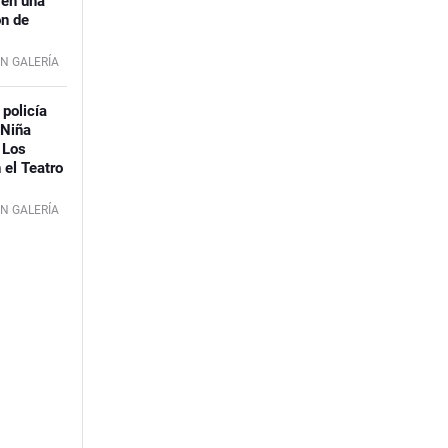
 en una
ón de
N GALERÍA
 policía
 Niña
 Los
 el Teatro
N GALERÍA