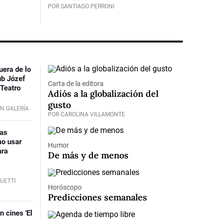
POR SANTIAGO PERRONI
uera de lo
b Józef
Carta de la editora
 Teatro
Adiós a la globalización del
gusto
N GALERÍA
POR CAROLINA VILLAMONTE
tas
o usar
Humor
ara
De más y de menos
GUETTI
Horóscopo
Predicciones semanales
n cines 'El