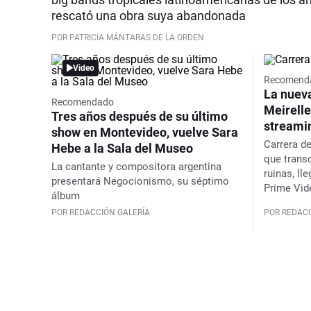
rescató una obra suya abandonada
POR PATRICIA MÁNTARAS DE LA ORDEN
Video
Video
Recomend
La nueva
Recomendado
Meirelle
Tres años después de su último
streami
show en Montevideo, vuelve Sara
Carrera de
Hebe a la Sala del Museo
que transc
La cantante y compositora argentina
ruinas, ll
presentará
Negocionismo
, su séptimo
Prime Vid
álbum
POR REDACCIÓN GALERÍA
POR REDACC