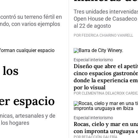
Tres unidades intervenidas 
ontró su terreno fértil en
Open House de Casadeco en 
ndo, con varios ejemplos
al 22 de agosto
POR FEDERICA CHIARINO VANRELL
Especial interiorismo
Diseño que abre el apeti
 los
cinco espacios gastronó
donde la experiencia em
por lo visual
POR CLEMENTINA DELACROIX CARDE
er espacio
únicas, artesanales y de
Especial interiorismo
 los hogares
Rocas, cielo y mar en un
con impronta uruguaya e
POR REDACCIÓN GALERÍA