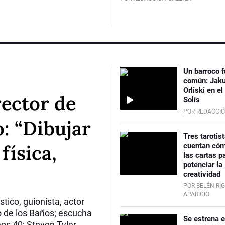
Un barroco f
común: Jaku
Orliski en el
rector de
Solís
POR REDACCIÓ
o: “Dibujar
Tres tarotis
física,
cuentan cóm
las cartas p
potenciar la
creatividad
POR BELÉN RI
APARICIO
ástico, guionista, actor
o de los Baños; escucha
Se estrena e
ños 40; Steven Tyler