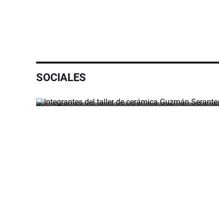
El Museo Torres Ga
celebró los 152 años
nacimiento del mae
SOCIALES
POR BELÉN RIGUETTI APARICIO