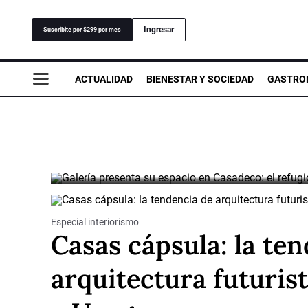
Casadeco: 
Ingresar
Suscribite por $299 por mes
de estilo d
ACTUALIDAD
BIENESTAR Y SOCIEDAD
GASTRO
El diseño del apartamento estuvo a cargo d
POR FEDERICA CHIARINO VANRELL
Especial interiorismo
Casas cápsula: la te
arquitectura futurist