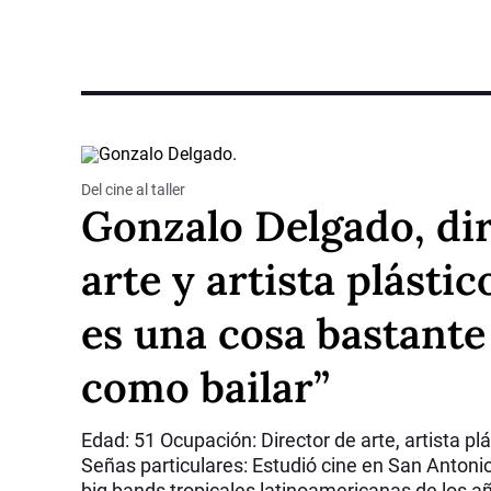
Del cine al taller
Gonzalo Delgado, di
arte y artista plástic
es una cosa bastante 
como bailar”
Edad:
51
Ocupación:
Director de arte, artista pl
Señas particulares:
Estudió cine en San Antoni
big bands tropicales latinoamericanas de los a