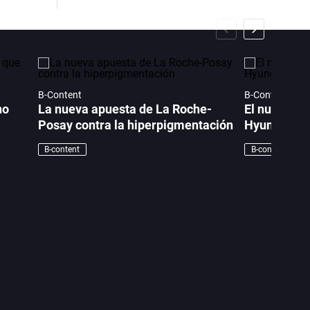
B-Content
B-Content
no
La nueva apuesta de La Roche-
El nuevo 'fl
Posay contra la hiperpigmentación
Hyundai lle
B-content
B-content