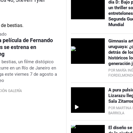
día D: Bajo p
un thriller s
entretelones
Segunda Gu
Mundial
ado
 película de Fernando
Gimnasia art
s se estrena en
uruguaya: ¿
detrás de lo
ng
históricos l
 bestias,
un filme distópico
generación j
urre en un Río de Janeiro en
POR MARÍA IN
ega este viernes 7 de agosto a
FIORDELMONDO
eo
A pura pulsi
IÓN GALERÍA
Lizarazu lle
Sala Zitarro
POR MARTINA 
BARRIOLA
El diseño se