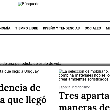
el refugio de u
e vida
NOMÍA
TIEMPO LIBRE
DISEÑO Y TENDENCIAS
SOCIALES
MU
e Foncho Martínez Brianza, y se podrá visitar del 7 al 22
ndencia de
Especial interiorismo
Tres aparta
a que llegó
maneras de