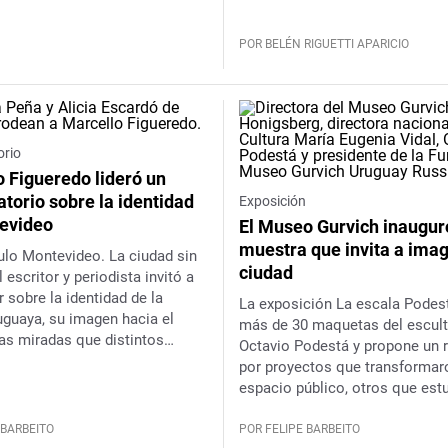
POR BELÉN RIGUETTI APARICIO
orio
 Figueredo lideró un
torio sobre la identidad
Exposición
evideo
El Museo Gurvich inaugur
muestra que invita a imag
tulo
Montevideo. La ciudad sin
ciudad
el escritor y periodista invitó a
r sobre la identidad de la
La exposición
La escala Pode
uguaya, su imagen hacia el
más de 30 maquetas del escult
as miradas que distintos
Octavio Podestá y propone un 
 intelectuales construyeron
por proyectos que transformar
 a lo largo de la historia
espacio público, otros que est
cerca de concretarse y alguno
permanecen como ideas
 BARBEITO
POR FELIPE BARBEITO