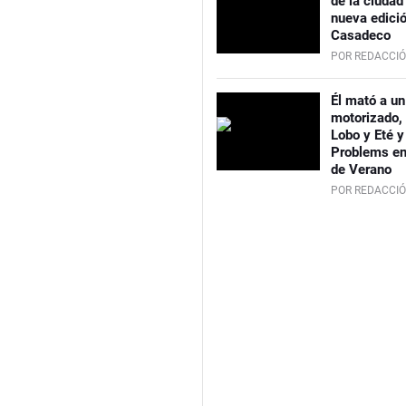
de la ciudad
nueva edici
Casadeco
POR REDACCIÓ
Él mató a un
motorizado,
Lobo y Eté y
Problems en
de Verano
POR REDACCIÓ