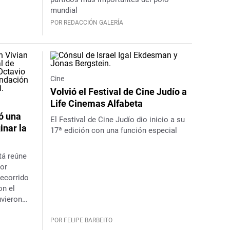
mundial
POR REDACCIÓN GALERÍA
Cine
Volvió el Festival de Cine Judío a
Life Cinemas Alfabeta
ó una
El Festival de Cine Judío dio inicio a su
inar la
17ª edición con una función especial
stá
reúne
or
recorrido
on el
uvieron
s que
POR FELIPE BARBEITO