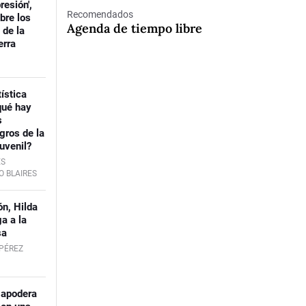
resión',
Recomendados
obre los
Agenda de tiempo libre
 de la
erra
ística
qué hay
s
ogros de la
uvenil?
ÉS
 BLAIRES
ón, Hilda
ga a la
sa
PÉREZ
 apodera