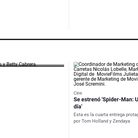
rcía
 del
stro
Cine
Se estrenó 'Spider-Man: 
día'
Esta es la cuarta entrega prot
por Tom Holland y Zendaya