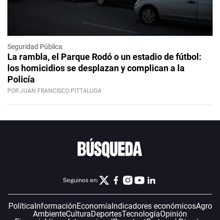
Seguridad Pública
La rambla, el Parque Rodó o un estadio de fútbol:
los homicidios se desplazan y complican a la
Policía
POR JUAN FRANCISCO PITTALUGA
Seguinos en:
Política
Información
Economía
Indicadores económicos
Agro
Ambiente
Cultura
Deportes
Tecnología
Opinión