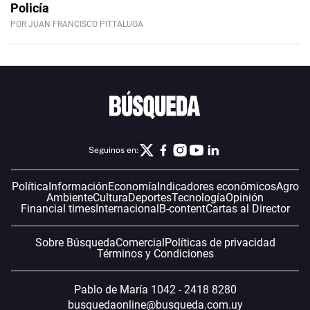
Policía
POR JUAN FRANCISCO PITTALUGA
Seguinos en:
Política
Información
Economía
Indicadores económicos
Agro
Ambiente
Cultura
Deportes
Tecnología
Opinión
Financial times
Internacional
B-content
Cartas al Director
Sobre Búsqueda
Comercial
Políticas de privacidad
Términos y Condiciones
Pablo de María 1042 - 2418 8280
busquedaonline@busqueda.com.uy