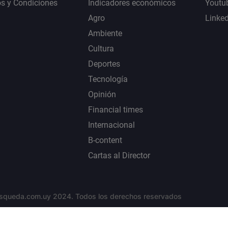
s y Condiciones
Indicadores económicos
Youtu
Agro
Linke
Ambiente
Cultura
Deportes
Tecnología
Opinión
Financial times
Internacional
B-content
Cartas al Director
squeda.com.uy 2024. Todos los derechos reservados