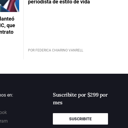
periodista de estilo de vida
planteó
NC, que
ntrato
POR FEDERICA CHIARINO VANRELL
Suscribite por $299 por
nos en:
mes
ook
SUSCRIBITE
gram