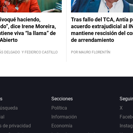
ivoqué haciendo,
Tras fallo del TCA, Antía 
do”, dice Irene Moreira,
acuerdo extrajudicial al I
iene viva “la llama” de
mantiene rescisión del co
Abierto
de arrendamiento
ÁS DELGADO
Y FEDERICO CASTILLO
POR MAURO FLORENTÍN
s
Secciones
Segui
Búsqueda
Política
X
al
Información
Faceb
s de privacidad
Economía
Insta