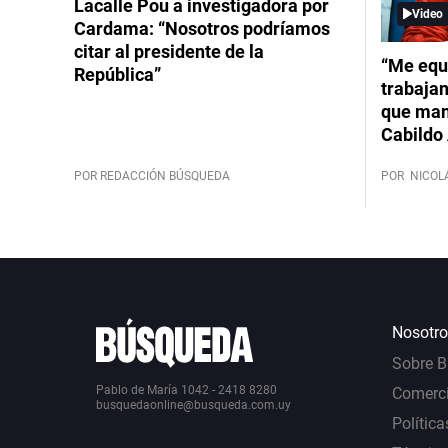
Lacalle Pou a investigadora por
Video
Cardama: “Nosotros podríamos
citar al presidente de la
“Me equ
República”
trabajan
que mant
Cabildo 
POR REDACCIÓN BÚSQUEDA
POR
NICOL
Nosotro
Sobre 
Pablo de María 1042 - 2418 8280
Comerci
busquedaonline@busqueda.com.uy
Política