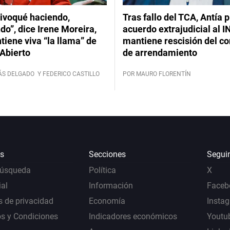
ivoqué haciendo,
Tras fallo del TCA, Antía 
do”, dice Irene Moreira,
acuerdo extrajudicial al I
iene viva “la llama” de
mantiene rescisión del co
Abierto
de arrendamiento
ÁS DELGADO
Y FEDERICO CASTILLO
POR MAURO FLORENTÍN
s
Secciones
Segui
Búsqueda
Política
X
al
Información
Faceb
s de privacidad
Economía
Insta
s y Condiciones
Indicadores económicos
Youtu