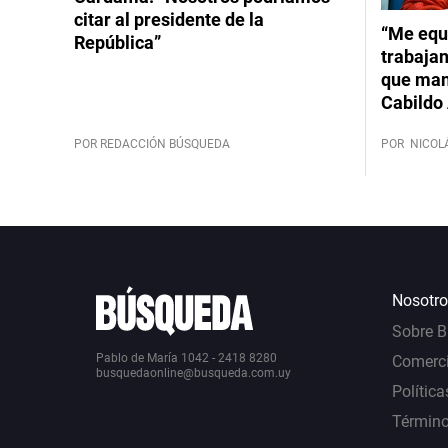
citar al presidente de la
“Me equ
República”
trabajan
que mant
Cabildo 
POR REDACCIÓN BÚSQUEDA
POR
NICOL
Nosotro
Sobre 
Pablo de María 1042 - 2418 8280
Comerci
busquedaonline@busqueda.com.uy
Política
Término