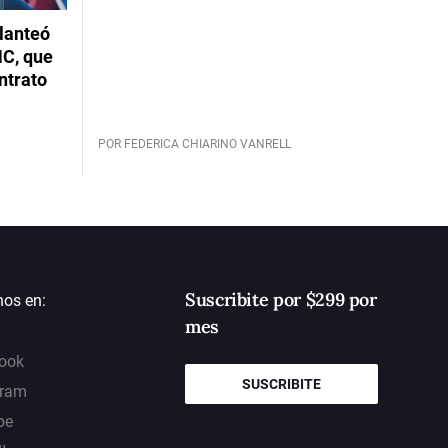
planteó
NC, que
ntrato
POR FEDERICA CHIARINO VANRELL
Suscribite por $299 por
nos en:
mes
ook
SUSCRIBITE
gram
be