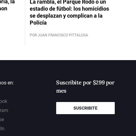
ia, la
La rambla, el Parque Rodó o un
mon
estadio de fútbol: los homicidios
se desplazan y complican a la
Policía
POR JUAN FRANCISCO PITTALUGA
Suscribite por $299 por
nos en:
mes
ook
SUSCRIBITE
gram
be
dIn