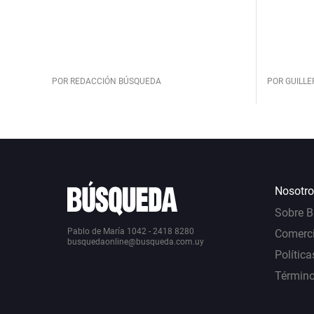
POR REDACCIÓN BÚSQUEDA
POR GUILL
Nosotro
Sobre 
Pablo de María 1042 - 2418 8280
Comerci
busquedaonline@busqueda.com.uy
Política
Término