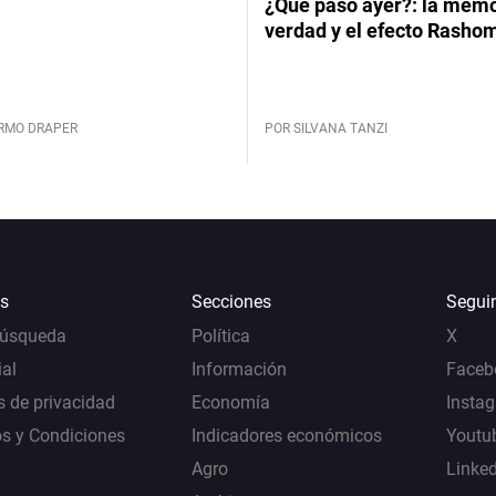
¿Qué pasó ayer?: la memor
verdad y el efecto Rasho
ERMO DRAPER
POR SILVANA TANZI
s
Secciones
Segui
Búsqueda
Política
X
al
Información
Faceb
s de privacidad
Economía
Insta
s y Condiciones
Indicadores económicos
Youtu
Agro
Linke