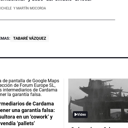
NICHELE
Y MARTÍN MOCOROA
EMAS:
TABARÉ VÁZQUEZ
ermediarios de Cardama
ener una garantía falsa:
Video
ultora en un ‘cowork’ y
vendía ‘pallets’