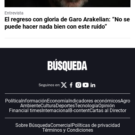
Entrevista
El regreso con gloria de Garo Arakelian: “No se
puede hacer nada bien con este ruido”
Seguinos en:
Política
Información
Economía
Indicadores económicos
Agro
Ambiente
Cultura
Deportes
Tecnología
Opinión
Financial times
Internacional
B-content
Cartas al Director
Sobre Búsqueda
Comercial
Políticas de privacidad
Términos y Condiciones