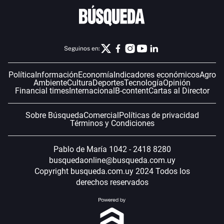
Seguinos en:
Política
Información
Economía
Indicadores económicos
Agro
Ambiente
Cultura
Deportes
Tecnología
Opinión
Financial times
Internacional
B-content
Cartas al Director
Sobre Búsqueda
Comercial
Políticas de privacidad
Términos y Condiciones
Pablo de María 1042 - 2418 8280
busquedaonline@busqueda.com.uy
Copyright busqueda.com.uy 2024 Todos los
derechos reservados