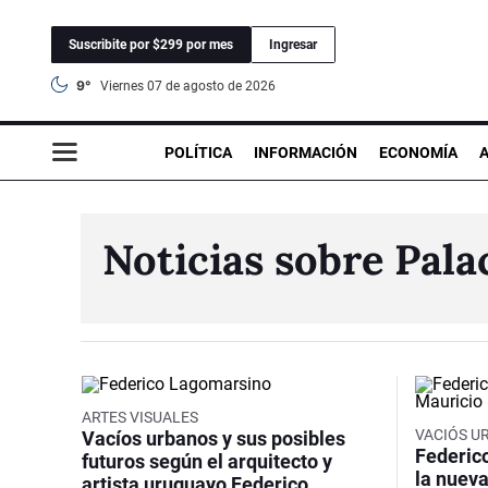
Suscribite por $299 por mes
Ingresar
9°
viernes 07 de agosto de 2026
POLÍTICA
INFORMACIÓN
ECONOMÍA
Noticias sobre Pala
ARTES VISUALES
VACIÓS U
Vacíos urbanos y sus posibles
Federic
futuros según el arquitecto y
la nueva
artista uruguayo Federico