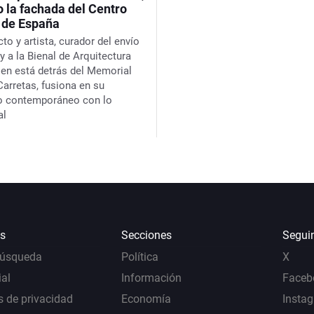
o la fachada del Centro
l de España
cto y artista, curador del envío
y a la Bienal de Arquitectura
ien está detrás del Memorial
Carretas, fusiona en su
lo contemporáneo con lo
al
s
Secciones
Segui
Búsqueda
Política
X
al
Información
Faceb
s de privacidad
Economía
Insta