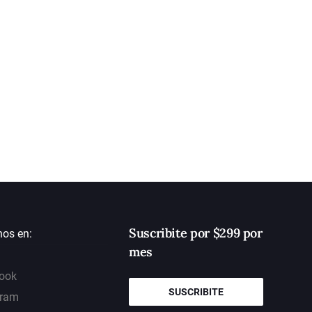
Suscribite por $299 por
nos en:
mes
ook
SUSCRIBITE
gram