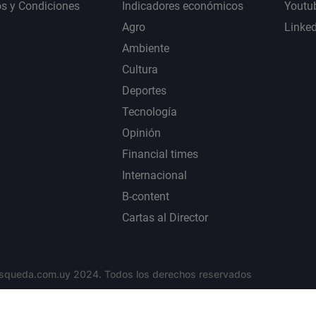
s y Condiciones
Indicadores económicos
Youtu
Agro
Linke
Ambiente
Cultura
Deportes
Tecnología
Opinión
Financial times
Internacional
B-content
Cartas al Director
squeda.com.uy 2024. Todos los derechos reservados