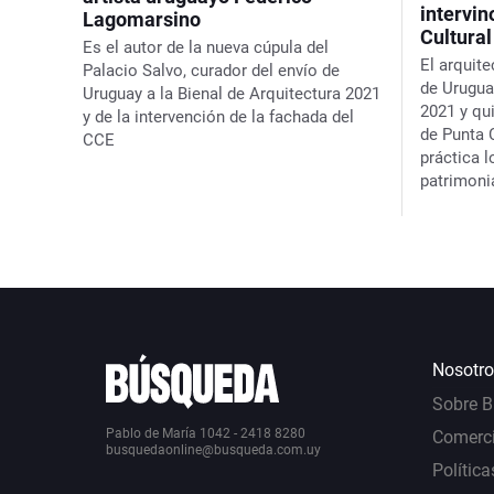
intervin
Lagomarsino
Cultura
Es el autor de la nueva cúpula del
El arquite
Palacio Salvo, curador del envío de
de Urugua
Uruguay a la Bienal de Arquitectura 2021
2021 y qu
y de la intervención de la fachada del
de Punta 
CCE
práctica 
patrimoni
Nosotro
Sobre 
Pablo de María 1042 - 2418 8280
Comerci
busquedaonline@busqueda.com.uy
Política