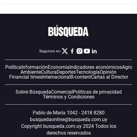
Seguinos en:
Política
Información
Economía
Indicadores económicos
Agro
Ambiente
Cultura
Deportes
Tecnología
Opinión
Financial times
Internacional
B-content
Cartas al Director
Sobre Búsqueda
Comercial
Políticas de privacidad
Términos y Condiciones
Pablo de María 1042 - 2418 8280
busquedaonline@busqueda.com.uy
Copyright busqueda.com.uy 2024 Todos los
derechos reservados