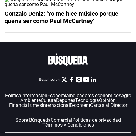
Gonzalo Deniz: 'Yo me hice músico porque
quería ser como Paul McCartney'
Seguinos en:
Política
Información
Economía
Indicadores económicos
Agro
Ambiente
Cultura
Deportes
Tecnología
Opinión
Financial times
Internacional
B-content
Cartas al Director
Sobre Búsqueda
Comercial
Políticas de privacidad
Términos y Condiciones