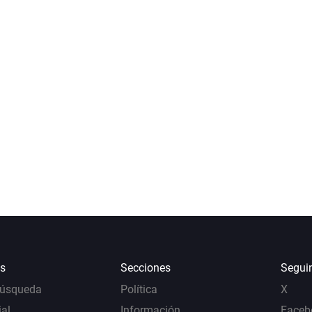
s
Secciones
Segui
Búsqueda
Política
X
al
Información
Faceb