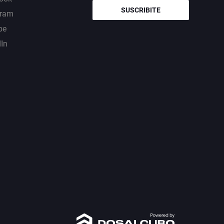
SUSCRIBITE
gram
be
dIn