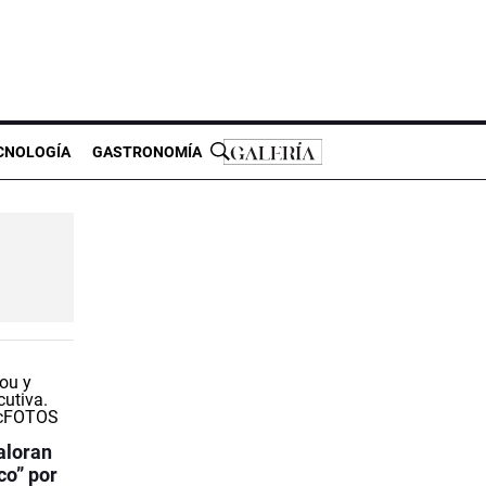
CNOLOGÍA
GASTRONOMÍA
aloran
co” por