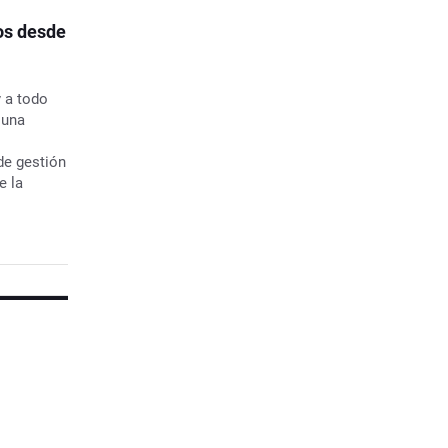
os desde
y a todo
 una
de gestión
e la