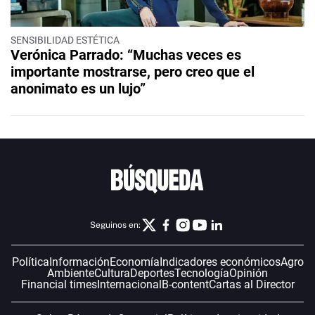
SENSIBILIDAD ESTÉTICA
Verónica Parrado: “Muchas veces es
importante mostrarse, pero creo que el
anonimato es un lujo”
Seguinos en:
Política
Información
Economía
Indicadores económicos
Agro
Ambiente
Cultura
Deportes
Tecnología
Opinión
Financial times
Internacional
B-content
Cartas al Director