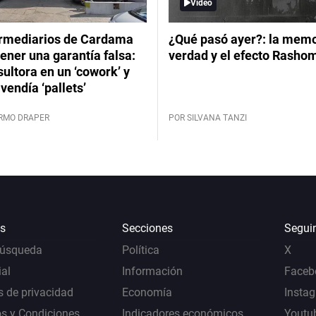
Video
ermediarios de Cardama
¿Qué pasó ayer?: la memor
ener una garantía falsa:
verdad y el efecto Rasho
ultora en un ‘cowork’ y
vendía ‘pallets’
ERMO DRAPER
POR SILVANA TANZI
s
Secciones
Segui
Búsqueda
Política
X
al
Información
Faceb
s de privacidad
Economía
Insta
s y Condiciones
Indicadores económicos
Youtu