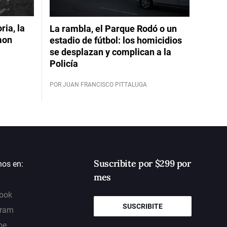
ia, la
La rambla, el Parque Rodó o un
mon
estadio de fútbol: los homicidios
se desplazan y complican a la
Policía
POR JUAN FRANCISCO PITTALUGA
Suscribite por $299 por
nos en:
mes
ook
SUSCRIBITE
gram
be