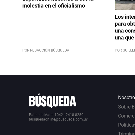
molestia en el oficialismo
Los int
para obt
una cons
una que 
POR REDACCIÓN BÚSQUEDA
POR GUILL
Nosotro
Sobre 
Pablo de María 1042 - 2418 8280
Comerci
busquedaonline@busqueda.com.uy
Política
Término