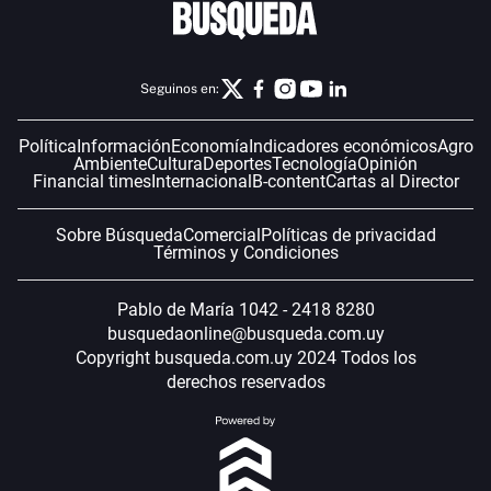
Seguinos en:
Política
Información
Economía
Indicadores económicos
Agro
Ambiente
Cultura
Deportes
Tecnología
Opinión
Financial times
Internacional
B-content
Cartas al Director
Sobre Búsqueda
Comercial
Políticas de privacidad
Términos y Condiciones
Pablo de María 1042 - 2418 8280
busquedaonline@busqueda.com.uy
Copyright busqueda.com.uy 2024 Todos los
derechos reservados