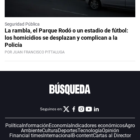
Seguridad Pública
La rambla, el Parque Rodó o un estadio de fútbol:
los homicidios se desplazan y complican a la
Policía
POR JUAN FRANCISCO PITTALUGA
Seguinos en:
Política
Información
Economía
Indicadores económicos
Agro
Ambiente
Cultura
Deportes
Tecnología
Opinión
Financial times
Internacional
B-content
Cartas al Director