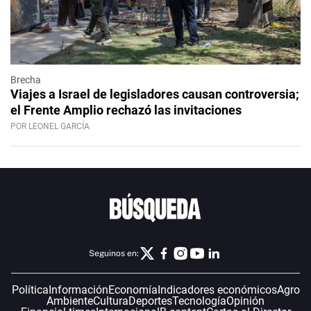
Brecha
Viajes a Israel de legisladores causan controversia;
el Frente Amplio rechazó las invitaciones
POR LEONEL GARCÍA
Seguinos en:
Política
Información
Economía
Indicadores económicos
Agro
Ambiente
Cultura
Deportes
Tecnología
Opinión