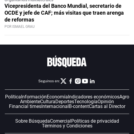
Vicepresidenta del Banco Mundial, secretario de
OCDE y jefe de CAF; más visitas que traen arenga
de reformas
POR ISMAEL GRAU
Seguinos en:
Política
Información
Economía
Indicadores económicos
Agro
Ambiente
Cultura
Deportes
Tecnología
Opinión
Financial times
Internacional
B-content
Cartas al Director
Sobre Búsqueda
Comercial
Políticas de privacidad
Términos y Condiciones