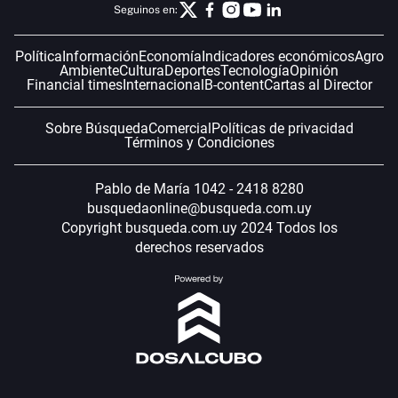
Seguinos en:
Política
Información
Economía
Indicadores económicos
Agro
Ambiente
Cultura
Deportes
Tecnología
Opinión
Financial times
Internacional
B-content
Cartas al Director
Sobre Búsqueda
Comercial
Políticas de privacidad
Términos y Condiciones
Pablo de María 1042 - 2418 8280
busquedaonline@busqueda.com.uy
Copyright busqueda.com.uy 2024 Todos los
derechos reservados