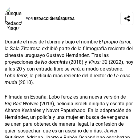
POR
REDACCIÓN BÚSQUEDA
Durante el mes de febrero y bajo el nombre
El propio terro
r,
la Sala Zitarrosa exhibió parte de la filmografía reciente del
cineasta uruguayo Gustavo Hernández. Tras las
proyecciones de
No dormirá
s (2018) y
Virus: 32
(2022), hoy
a las 20 y con entrada libre se verá, a modo de estreno,
Lobo feroz
, la película más reciente del director de
La casa
muda
(2010).
Filmada en España, Lobo feroz es una nueva versión de
Big Bad Wolves
(2013), película israelí dirigida y escrita por
Aharon Keshales y Navot Papushado. En la adaptación de
Hernández, un policía y una mujer en busca de venganza
se unen para obtener, de manera ilegal, la confesión de
quien sospechan que es un asesino de niñas. Javier
Gutiérrez, Adriana Ugarte y Rubén Ochandiano encabezan