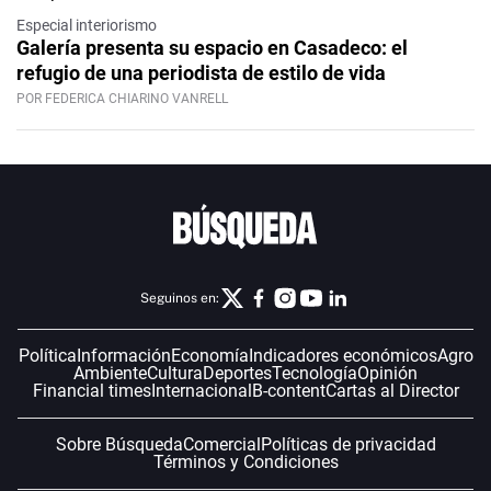
Especial interiorismo
Galería presenta su espacio en Casadeco: el
refugio de una periodista de estilo de vida
POR FEDERICA CHIARINO VANRELL
Seguinos en:
Política
Información
Economía
Indicadores económicos
Agro
Ambiente
Cultura
Deportes
Tecnología
Opinión
Financial times
Internacional
B-content
Cartas al Director
Sobre Búsqueda
Comercial
Políticas de privacidad
Términos y Condiciones