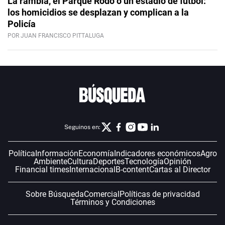
La rambla, el Parque Rodó o un estadio de fútbol:
los homicidios se desplazan y complican a la
Policía
POR JUAN FRANCISCO PITTALUGA
Seguinos en:
Política
Información
Economía
Indicadores económicos
Agro
Ambiente
Cultura
Deportes
Tecnología
Opinión
Financial times
Internacional
B-content
Cartas al Director
Sobre Búsqueda
Comercial
Políticas de privacidad
Términos y Condiciones