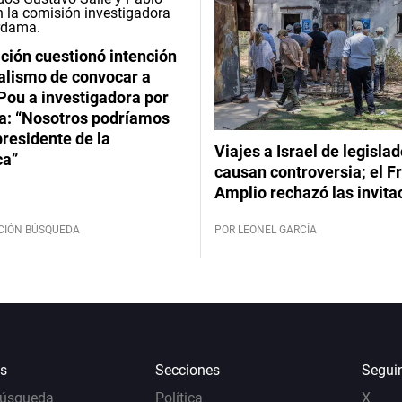
ción cuestionó intención
ialismo de convocar a
Pou a investigadora por
: “Nosotros podríamos
 presidente de la
Viajes a Israel de legisla
ca”
causan controversia; el F
Amplio rechazó las invita
CIÓN BÚSQUEDA
POR LEONEL GARCÍA
s
Secciones
Segui
Búsqueda
Política
X