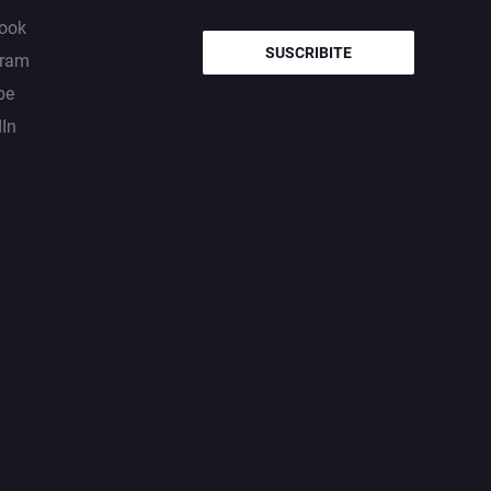
ook
SUSCRIBITE
gram
be
dIn