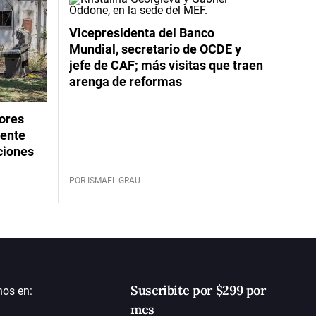
Vicepresidenta del Banco
Mundial, secretario de OCDE y
jefe de CAF; más visitas que traen
arenga de reformas
dores
rente
ciones
POR ISMAEL GRAU
Suscribite por $299 por
nos en:
mes