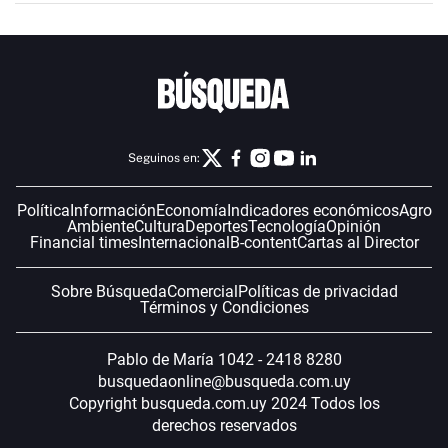
Seguinos en:
Política
Información
Economía
Indicadores económicos
Agro
Ambiente
Cultura
Deportes
Tecnología
Opinión
Financial times
Internacional
B-content
Cartas al Director
Sobre Búsqueda
Comercial
Políticas de privacidad
Términos y Condiciones
Pablo de María 1042 - 2418 8280
busquedaonline@busqueda.com.uy
Copyright busqueda.com.uy 2024 Todos los
derechos reservados