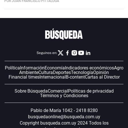
POR JUAN FRANCISCO PITTALUGA
Seguinos en:
Política
Información
Economía
Indicadores económicos
Agro
Ambiente
Cultura
Deportes
Tecnología
Opinión
Financial times
Internacional
B-content
Cartas al Director
Sobre Búsqueda
Comercial
Políticas de privacidad
Términos y Condiciones
Pablo de María 1042 - 2418 8280
busquedaonline@busqueda.com.uy
Copyright busqueda.com.uy 2024 Todos los