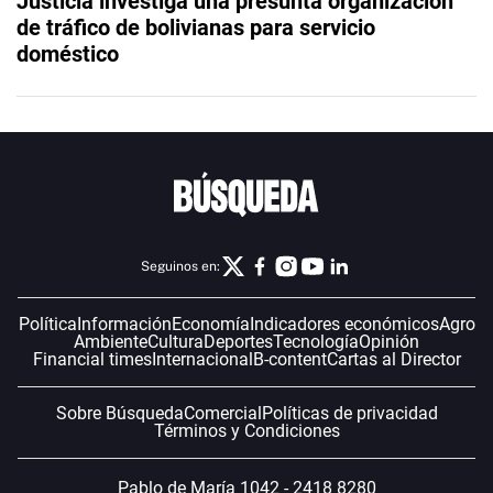
Justicia investiga una presunta organización
de tráfico de bolivianas para servicio
doméstico
Seguinos en:
Política
Información
Economía
Indicadores económicos
Agro
Ambiente
Cultura
Deportes
Tecnología
Opinión
Financial times
Internacional
B-content
Cartas al Director
Sobre Búsqueda
Comercial
Políticas de privacidad
Términos y Condiciones
Pablo de María 1042 - 2418 8280