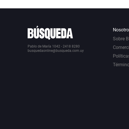
Nosotro
Sobre 
Pablo de María 1042 - 2418 8280
Comerci
busquedaonline@busqueda.com.uy
Política
Término