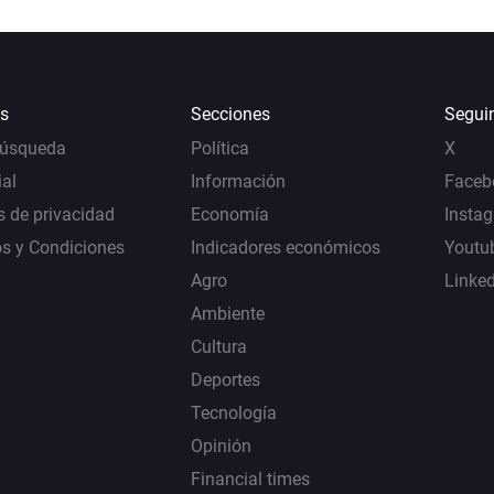
s
Secciones
Segui
Búsqueda
Política
X
al
Información
Faceb
s de privacidad
Economía
Insta
s y Condiciones
Indicadores económicos
Youtu
Agro
Linke
Ambiente
Cultura
Deportes
Tecnología
Opinión
Financial times