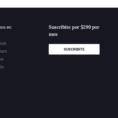
Suscribite por $299 por
nos en:
mes
ook
SUSCRIBITE
gram
be
dIn