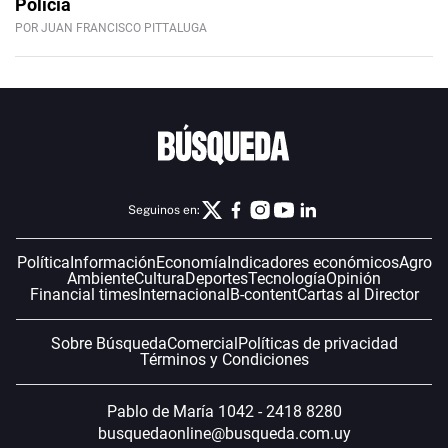
Policía
POR JUAN FRANCISCO PITTALUGA
Seguinos en:
Política
Información
Economía
Indicadores económicos
Agro
Ambiente
Cultura
Deportes
Tecnología
Opinión
Financial times
Internacional
B-content
Cartas al Director
Sobre Búsqueda
Comercial
Políticas de privacidad
Términos y Condiciones
Pablo de María 1042 - 2418 8280
busquedaonline@busqueda.com.uy