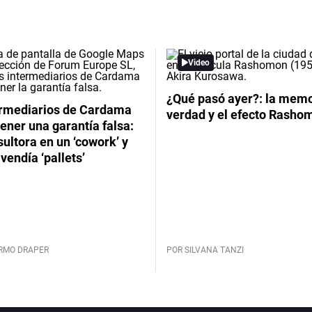
Video
¿Qué pasó ayer?: la memor
ermediarios de Cardama
verdad y el efecto Rasho
ener una garantía falsa:
ultora en un ‘cowork’ y
vendía ‘pallets’
ERMO DRAPER
POR SILVANA TANZI