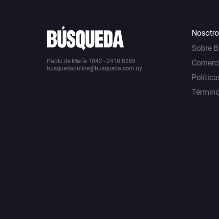
Nosotro
Sobre 
Pablo de María 1042 - 2418 8280
Comerci
busquedaonline@busqueda.com.uy
Política
Término