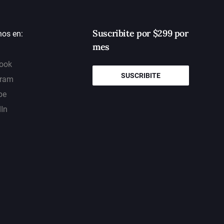
Suscribite por $299 por
nos en:
mes
ook
SUSCRIBITE
gram
be
dIn