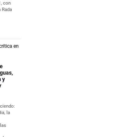
1, con
n Rada
de
guas,
n y
y
ciendo:
ia, la
las