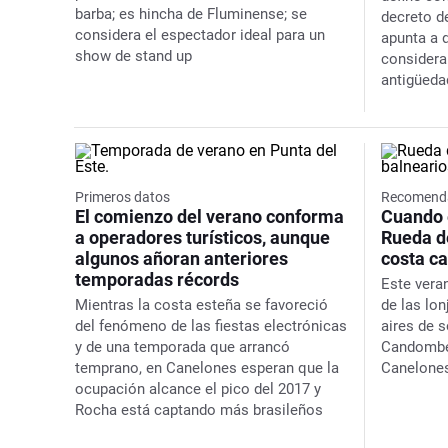
barba; es hincha de Fluminense; se
decreto d
considera el espectador ideal para un
apunta a d
show de
stand up
consider
antigüeda
Primeros datos
Recomend
El comienzo del verano conforma
Cuando e
a operadores turísticos, aunque
Rueda d
algunos añoran anteriores
costa c
temporadas récords
Este vera
Mientras la costa esteña se favoreció
de las lon
del fenómeno de las fiestas electrónicas
aires de 
y de una temporada que arrancó
Candombe 
temprano, en Canelones esperan que la
Canelone
ocupación alcance el pico del 2017 y
Rocha está captando más brasileños