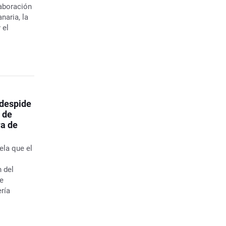
laboración
naria, la
 el
 despide
 de
ra de
ela que el
n del
e
ería