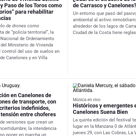
 y Paso de los Toros como
de Carrasco y Canelones
orios” para rehabilitar
Un entorno que pasó del pasiv
acías
ambiental al activo inmobiliario
elo de drones como
alrededor de los lagos de Carr
a de “policía territorial”, la
Ciudad de la Costa tiene reglas
 Nacional de Ordenamiento
l del Ministerio de Vivienda
l control del uso de suelos en
 de Canelones y en Villa
ación en Canelones de
Música en vivo
ones de transporte, con
Históricos y emergentes 
criterios indefinidos,
Canelones Suena Bien
 tensión entre choferes
La quinta edición del festival t
de versiones que crean un
lugar en la Manzana 0 de Atlánt
incertidumbre, la intendencia
jueves 29, con Las Cobras, La 
mo poner en marcha un