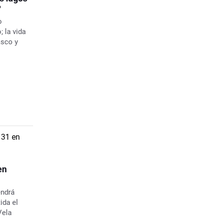
?
o
; la vida
asco y
en
endrá
ida el
Vela