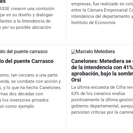
nes
empresas, fue realizado en co
ASSE crearon una comisión
entre la Cámara Empresarial Ca
jar en su diseño y dialogan
intendencia del departamento y
lantes a la Intendencia de
Instituto de Economía
 por su posible ubicación
lo del puente Carrasco
Canelones: Metediera se
de la intendencia con 41%
aprobación, bajo la somb
lismo, tan cercano a una parte
Orsi
uierda, se combate con acción y
La última encuesta de Cifra rev
s, y lo que ha hecho Canelones
63% de los canarios evalúa
timas dos décadas con
positivamente la última gestió
a los inversores privados
gobierno departamental, aunqu
vir como ejemplo
persisten críticas por la camin