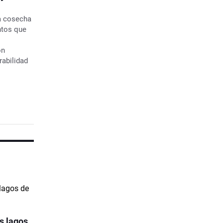
na cosecha
ntos que
on
rabilidad
os lagos