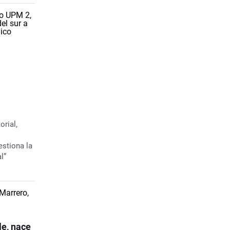
l
orial,
estiona la
l”
le, nace