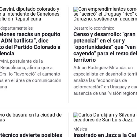
s departamentales
Desarrollo económico
elones rascás un poquito
Censo y desarrollo: “gran
l ADN batllista”, dice
potencial” en el sur y
o del Partido Colorado a
“oportunidades” que “van
dencia
cayendo” para el resto de
territorio
vini, postulante de la
 Republicana, afirma que a
Adrián Rodríguez Miranda, un
rsi lo “favoreció” el aumento
especialista en desarrollo territ
os en el área de comunicación
analiza las “economías de
muna
aglomeración” en Uruguay y cu
ausencia de una “visión regiona
Música
técnico advierte posibles
Inspirado en Jazz a la Cal