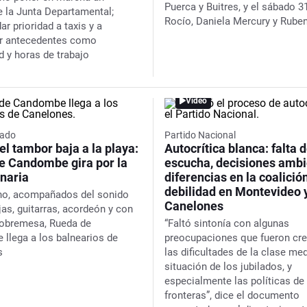
Puerca y Buitres, y el sábado 3
e la Junta Departamental;
Rocío, Daniela Mercury y Rube
ar prioridad a taxis y a
ar antecedentes como
d y horas de trabajo
Video
ado
Partido Nacional
l tambor baja a la playa:
Autocrítica blanca: falta 
e Candombe gira por la
escucha, decisiones ambi
anaria
diferencias en la coalició
debilidad en Montevideo 
no, acompañados del sonido
Canelones
jas, guitarras, acordeón y con
sobremesa, Rueda de
“Faltó sintonía con algunas
llega a los balnearios de
preocupaciones que fueron cre
s
las dificultades de la clase med
situación de los jubilados, y
especialmente las políticas de 
fronteras”, dice el documento