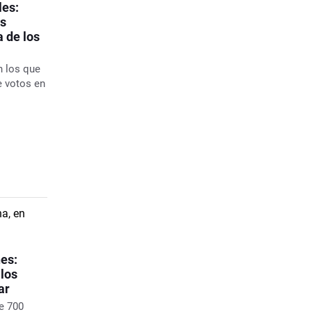
les:
os
 de los
n los que
e votos en
es:
 los
ar
e 700