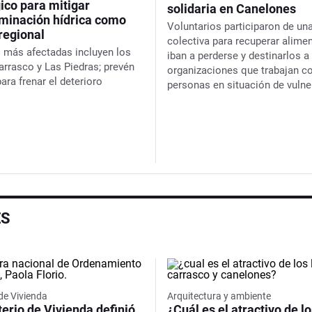
ico para mitigar
solidaria en Canelones
aminación hídrica como
Voluntarios participaron de u
regional
colectiva para recuperar alime
 más afectadas incluyen los
iban a perderse y destinarlos a
arrasco y Las Piedras; prevén
organizaciones que trabajan c
ara frenar el deterioro
personas en situación de vulne
ES
 de Vivienda
Arquitectura y ambiente
terio de Vivienda definió
¿Cuál es el atractivo de l