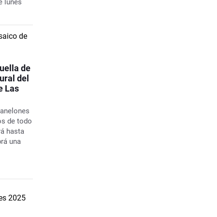
e lunes
uella de
ural del
e Las
Canelones
os de todo
rá hasta
brá una