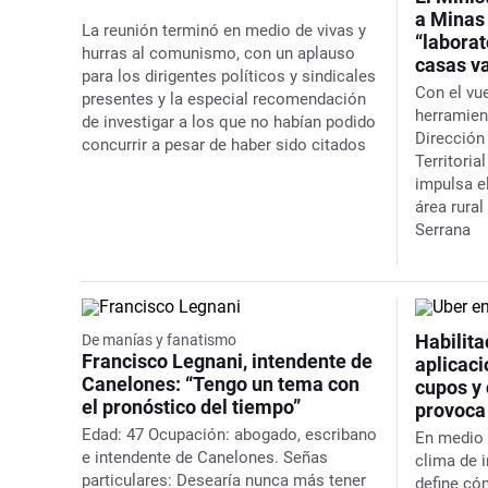
a Minas
La reunión terminó en medio de vivas y
“laborat
hurras al comunismo, con un aplauso
casas v
para los dirigentes políticos y sindicales
Con el vu
presentes y la especial recomendación
herramient
de investigar a los que no habían podido
Dirección
concurrir a pesar de haber sido citados
Territoria
impulsa e
área rural
Serrana
Habilit
De manías y fanatismo
Francisco Legnani, intendente de
aplicaci
Canelones: “Tengo un tema con
cupos y 
el pronóstico del tiempo”
provoca
Edad:
47
Ocupación:
abogado, escribano
En medio 
e intendente de Canelones.
Señas
clima de 
particulares:
Desearía nunca más tener
define có