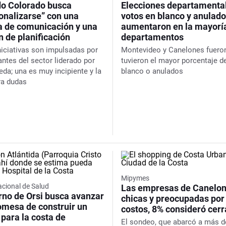
ido Colorado busca
Elecciones departamenta
onalizarse” con una
votos en blanco y anulad
 de comunicación y una
aumentaron en la mayoría
 de planificación
departamentos
niciativas son impulsadas por
Montevideo y Canelones fuero
antes del sector liderado por
tuvieron el mayor porcentaje d
eda; una es muy incipiente y la
blanco o anulados
ra dudas
Mipymes
cional de Salud
Las empresas de Canelon
rno de Orsi busca avanzar
chicas y preocupadas por
omesa de construir un
costos, 8% consideró cerr
 para la costa de
El sondeo, que abarcó a más d