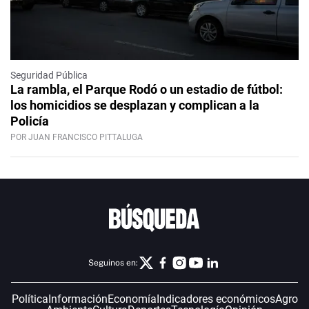
Seguridad Pública
La rambla, el Parque Rodó o un estadio de fútbol:
los homicidios se desplazan y complican a la
Policía
POR JUAN FRANCISCO PITTALUGA
Seguinos en:
Política
Información
Economía
Indicadores económicos
Agro